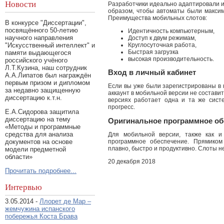
Новости
Разработчики идеально адаптировали 
образом, чтобы автоматы были максим
Преимущества мобильных слотов:
В конкурсе "Диссертации",
посвящённого 50-летию
Идентичность компьютерным,
научного направления
Доступ к двум режимам,
Круглосуточная работа,
"Искусственный интеллект" и
Быстрая загрузка
памяти выдающегося
высокая производительность.
российского учёного
Л.Т.Кузина, наш сотрудник
Вход в личный кабинет
А.А.Липатов был награждён
первым призом и дипломом
Если вы уже были зарегистрированы в 
за недавно защищенную
аккаунт в мобильной версии не составит
диссертацию к.т.н.
версиях работает одна и та же сист
прогресс.
Е.А.Сидорова защитила
диссертацию на тему
Оригинальное программное об
«Методы и программные
средства для анализа
Для мобильной версии, также как и
программное обеспечение. Прямиком
документов на основе
плавно, быстро и продуктивно. Слоты н
модели предметной
области»
20 декабря 2018
Прочитать подробнее...
Интервью
3.05.2014 -
Ллорет де Мар –
жемчужина испанского
побережья Коста Брава