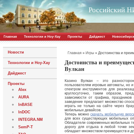
Российский НИ
Главная
Технологии и Ноу-Хау
Проекты
Дайджест
Новосибирс
Новости
»
»
Достоинства и преи
Главная
Игры
Достоинства и преимущес
Технологии и Ноу-Хау
Вулкан
Дайджест
Казино Вулкан – это разносторон
Проекты
пользователям игровые автоматы, но 
спектром инструментов для реализац
Alex
круглосуточно, таким образом, пре
AURA
зависимости от графика, праздников
заведение предлагает множество спосо
InBASE
играть не только на сайте через бра
мобильных девайсов.
InDOC
Теперь можно
скачать мобильную верс
для всех существующих мобильных оп
INTEGRA.NM
Обладатели современных мобильных те
SemP-T
дорогу для отдыха в любой точке зе
обладает множеством преимуществ и до