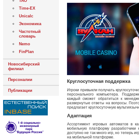
ТАО
Time-EX
Unicalc
Экономика
Частотный
словарь
Nemo
FinPlan
Новосибирский
филиал
Персоналии
Круглосуточная поддержка
Игроки привыкли получать круглосуточн
Публикации
персонального компьютера. Поддерж
каждый сможет обратиться к менедж
развернутые ответы на вопросы. Поэт
предлагает круглосуточную мультиязыч
Адаптация
Ассортимент игровых автоматов в к
мобильную платформу разработчики 
доступно не так много игр, но теперь 
на мобильной платформе.