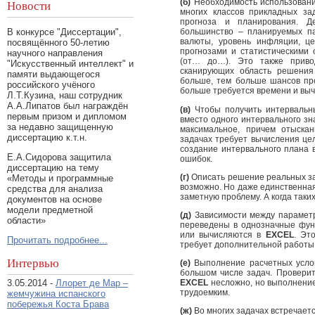
(б)
Необходимость использовани
Новости
многих классов прикладных зад
прогноза и планирования. Д
В конкурсе "Диссертации",
большинство – планируемых па
валюты, уровень инфляции, це
посвящённого 50-летию
прогнозами и статистическими
научного направления
(от… до…). Это также приво
"Искусственный интеллект" и
сканирующих область решения
памяти выдающегося
больше, тем больше шансов пр
российского учёного
больше требуется времени и выч
Л.Т.Кузина, наш сотрудник
А.А.Липатов был награждён
(в)
Чтобы получить интервальн
первым призом и дипломом
вместо одного интервального з
за недавно защищенную
максимальное, причем отыска
диссертацию к.т.н.
задачах требует вычисления це
создание интервального плана 
Е.А.Сидорова защитила
ошибок.
диссертацию на тему
(г)
Описать решение реальных зад
«Методы и программные
возможно. Но даже единственная
средства для анализа
заметную проблему. А когда таки
документов на основе
модели предметной
(д)
Зависимости между параметр
области»
переведены в однозначные функ
или вычисляются в
EXCEL
. Эт
Прочитать подробнее...
требует дополнительной работы 
Интервью
(е)
Выполнение расчетных услов
большом числе задач. Проверит
3.05.2014 -
Ллорет де Мар –
EXCEL
несложно, но выполнение 
трудоемким.
жемчужина испанского
побережья Коста Брава
(ж)
Во многих задачах встречаетс