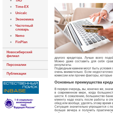
ТАО
Time-EX
Unicalc
Экономика
Частотный
словарь
Nemo
FinPlan
Новосибирский
филиал
другого кредитора. Лучше всего подо
Можно даже составить для себя срав
Персоналии
результаты.
Подводным камнем могут быть условия 
очень внимательно. Если недостаточно
Публикации
комиссии или прочие факторы, которые 
Основные преимущества креди
В первую очередь, вы, конечно же, зна
в современном мире, когда большинс
шести. К сожалению, большинство банко
клиенту надо ехать после работы в с
обед или вообще, уделять этому время 
Ситуация значительно упрощается с по
больше вечера и получить практическ