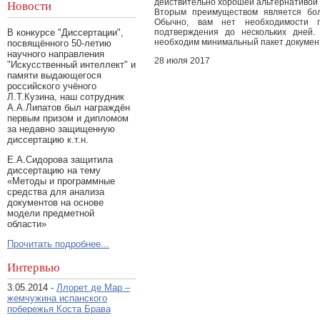
действительно хорошей альтернативой 
Новости
Вторым преимуществом является бол
Обычно, вам нет необходимости 
подтверждения до нескольких дней.
В конкурсе "Диссертации",
необходим минимальный пакет документ
посвящённого 50-летию
научного направления
28 июля 2017
"Искусственный интеллект" и
памяти выдающегося
российского учёного
Л.Т.Кузина, наш сотрудник
А.А.Липатов был награждён
первым призом и дипломом
за недавно защищенную
диссертацию к.т.н.
Е.А.Сидорова защитила
диссертацию на тему
«Методы и программные
средства для анализа
документов на основе
модели предметной
области»
Прочитать подробнее...
Интервью
3.05.2014 -
Ллорет де Мар –
жемчужина испанского
побережья Коста Брава