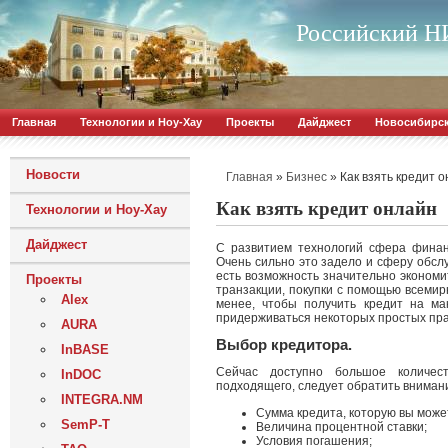
Российский НИ
Главная
Технологии и Ноу-Хау
Проекты
Дайджест
Новосибирс
Новости
»
»
Как взять кредит 
Главная
Бизнес
Как взять кредит онлайн
Технологии и Ноу-Хау
Дайджест
С развитием технологий сфера финан
Очень сильно это задело и сферу обсл
есть возможность значительно экономи
Проекты
транзакции, покупки с помощью всеми
Alex
менее, чтобы получить кредит на ма
придерживаться некоторых простых пра
AURA
Выбор кредитора.
InBASE
Сейчас доступно большое количес
InDOC
подходящего, следует обратить вниман
INTEGRA.NM
Сумма кредита, которую вы может
SemP-T
Величина процентной ставки;
Условия погашения;