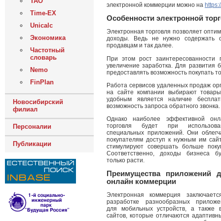
ТАО
электронной коммерции можно на
https:
Time-EX
Особенности электронной тор
Unicalc
Электронная торговля позволяет оптим
Экономика
доходы. Ведь не нужно содержать о
продавцам и так далее.
Частотный
словарь
При этом рост заинтересованности п
увеличение заработка. Для развития 
Nemo
предоставлять возможность покупать то
FinPlan
Работа сервисов удаленных продаж орг
на сайте компании выбирают товары
удобным является наличие бесплатн
Новосибирский
возможность запроса обратного звонка.
филиал
Однако наиболее эффективной онл
торговля будет при использова
Персоналии
специальных приложений. Они облегч
покупателям доступ к нужным им сай
Публикации
стимулируют совершать больше покуп
Соответственно, доходы бизнеса бу
только расти.
Преимущества приложений 
онлайн коммерции
Электронная коммерция заключаетс
разработке разнообразных приложе
для мобильных устройств, а также в
сайтов, которые отличаются адаптивн