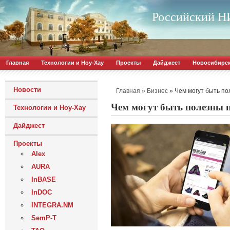
Российский НИ
Главная
Технологии и Ноу-Хау
Проекты
Дайджест
Новосибирс
Новости
»
»
Чем могут быть п
Главная
Бизнес
Чем могут быть полезны 
Технологии и Ноу-Хау
Дайджест
Проекты
Alex
AURA
InBASE
InDOC
INTEGRA.NM
SemP-T