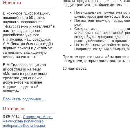
каналы продаж товаров и зарабатыв
Новости
следует рассмотреть более детально:
Потенциальные покупатели могу
В конкурсе "Диссертации",
компьютеров или ноутбуков. Все
посвящённого 50-летию
Покупатели получают возможн
научного направления
клик;
"Искусственный интеллект" и
Создаваемые площ
памяти выдающегося
механизмы таргетированной рек
российского учёного
всегда будет доступно для пол
Л.Т.Кузина, наш сотрудник
рынке, добиваясь роста продаж;
А.А.Липатов был награждён
На мобильном устройстве поку
первым призом и дипломом
Например, сведения о скидках, а
за недавно защищенную
диссертацию к.т.н.
При этом приложения и сайты для эле
продуктами, которые можно заказать по
Е.А.Сидорова защитила
16 марта 2021
диссертацию на тему
«Методы и программные
средства для анализа
документов на основе
модели предметной
области»
Прочитать подробнее...
Интервью
3.05.2014 -
Ллорет де Мар –
жемчужина испанского
побережья Коста Брава