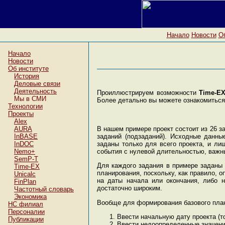
Начало
Новости
Об
Начало
Новости
Об институте
История
Деловые связи
Деятельность
Проиллюстрируем возможности
Time-E
Мы в СМИ
Более детально вы можете ознакомиться
Технологии
Проекты
Alex
В нашем примере проект состоит из 26 з
AURA
заданий (подзаданий). Исходные данн
InBASE
заданы только для всего проекта, и лиш
InDOC
события с нулевой длительностью, важны
Nemo+
SemP-T
Для каждого задания в примере заданы 
Time-EX
планирования, поскольку, как правило, 
Unicalc
на даты начала или окончания, либо н
FinPlan
достаточно широким.
Частотный словарь
Экономика
Вообще для формирования базового план
НC филиал
Персоналии
Ввести начальную дату проекта (
Публикации
Ввести недоопределенные значения