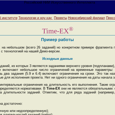
 институте
Технологии и ноу-хау
Проекты
Новосибирский филиал
Перс
®
Time-EX
Пример работы
X
на небольшом (всего 26 заданий) но конкретном примере фрагмента п
 с технологией на нашей Демо-версии.
Исходные данные
аданий, из которых 3 являются заданиями верхнего уровня (подпланами),
ые включают небольшое число ограничений на временные параметры: 
ь два задания (5.9 и 6.4) включают ограничения на сроки. Это так на
е для исполнения проекта. Нет ни одного ограничения на даты начала з
интервальные ограничения на длительность его выполнения. Такие ог
определяются нормативами. В
Time-EX
они не являются обязательными: 
а длительности заданий. Отметим, что для ряда заданий (например,
а достаточно:
точную или недоопределенную);
 длительностей заданий (работ);